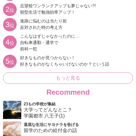
志望校ワンランクアップも夢じゃない?!
2
位
朝型生活で勉強効率アップ！
進路に悩むのは当たり前
3
位
反対された時の考え方
こんなはずじゃなかったのに…
4
自転車通勤・通学で
位
前科一犯
好きなものが見つからない！
5
位
好きなものがなくちゃいけないのか？という話
もっと見る
Recommend
23もの学校が集結
大学ってどんなとこ？
学園都市 八王子(1)
退屈な生活にサヨナラを告げる
留学のための給付金の話